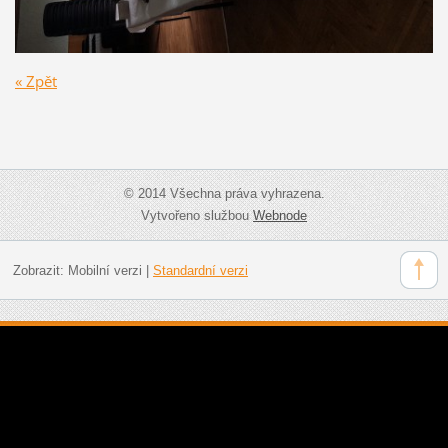
« Zpět
© 2014 Všechna práva vyhrazena.
Vytvořeno službou
Webnode
Zobrazit:
Mobilní verzi
|
Standardní verzi