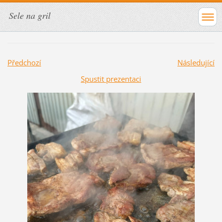
Sele na gril
Předchozí
Následující
Spustit prezentaci