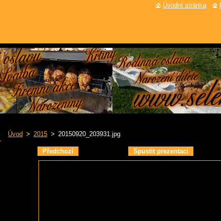
Úvodní stránka
Úvod
>
2015
>
20150920_203931.jpg
Předchozí
Spustit prezentaci