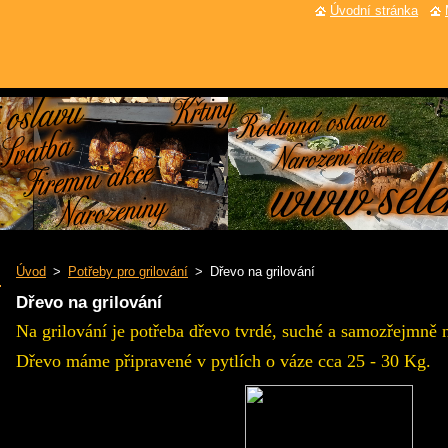
Úvodní stránka
Úvod
>
Potřeby pro grilování
>
Dřevo na grilování
Dřevo na grilování
Na grilování je potřeba dřevo tvrdé, suché a samozřejmně n
Dřevo máme připravené v pytlích o váze cca 25 - 30 Kg.