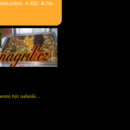
Mapa stránek
RSS
Tisk
esmí být nahnilé...